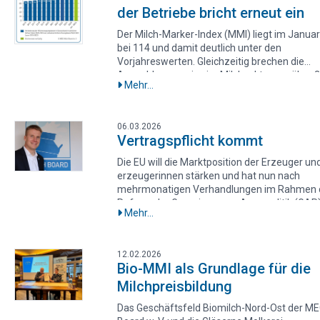
der Betriebe bricht erneut ein
schwindenden Wettbewerb und schlägt u.a. v
Zusammenschlüsse im Nachhinein systemat
Der Milch-Marker-Index (MMI) liegt im Janua
bewerten – anhand sogenannter Ex-post-
bei 114 und damit deutlich unter den
Evaluationen.
Vorjahreswerten. Gleichzeitig brechen die
Auszahlungspreise im Milchsektor um über 
Mehr...
Prozent ein, während die Produktionskosten 
leicht sinken.
06.03.2026
Vertragspflicht kommt
Die EU will die Marktposition der Erzeuger und
erzeugerinnen stärken und hat nun nach
mehrmonatigen Verhandlungen im Rahmen 
Reform der Gemeinsamen Agrarpolitik (GAP)
Mehr...
Ergebnis erzielt: Verpflichtende Verträge soll
eingeführt werden. Der Vorstandsvorsitzend
MEG Milch Board Frank Lenz beurteilt die
12.02.2026
Vertragspflicht zwar positiv, zumal die Vertr
Bio-MMI als Grundlage für die
inhaltlich verbessert wurden. Durch ihre
Milchpreisbildung
Ausgestaltung sollen die wirtschaftlichen
Bedingungen auf den Betrieben besser darge
Das Geschäftsfeld Biomilch-Nord-Ost der ME
werden, und die Preisbildung soll transparent