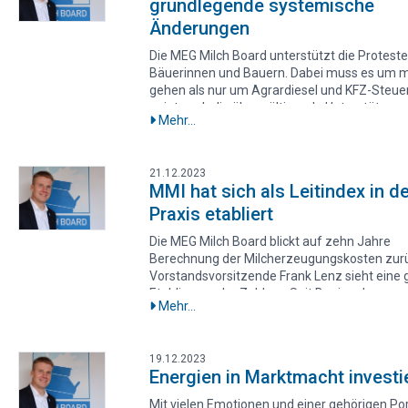
grundlegende systemische
starken Missverhältnis.
Änderungen
Die MEG Milch Board unterstützt die Proteste
Bäuerinnen und Bauern. Dabei muss es um 
gehen als nur um Agrardiesel und KFZ-Steuer
zeigt auch die überwältigende Unterstützung
Mehr...
Bevölkerung und vieler anderer Branchen. D
Milch Board positioniert sich mit folgenden
Forderungen bei den anstehenden Protesten
21.12.2023
MMI hat sich als Leitindex in d
Praxis etabliert
Die MEG Milch Board blickt auf zehn Jahre
Berechnung der Milcherzeugungskosten zurü
Vorstandsvorsitzende Frank Lenz sieht eine 
Etablierung der Zahlen: „Seit Beginn der
Mehr...
Berechnungen bilden unsere Ergebnisse auc
faire Entlohnung der Betriebsleiter und
Familienarbeitskräfte ab. Zudem sind unsere
19.12.2023
Berechnungen sehr aktuell durch ein eigens 
Energien in Marktmacht investi
entwickeltes Hochrechnungsverfahren. Erstm
wurden repräsentative Zahlen geliefert und 
Mit vielen Emotionen und einer gehörigen Po