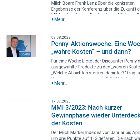
Milch Board Frank Lenz über die konkreten
Ergebnisse der Konferenz über die Zukunft d
Milchviehhaltung in Deutschland: „Wir begrüß
Mehr...
dass die Staatssekretärinnen Silvia Bender u
Ophelia Nick einen Schwerpunkt auf die
Lieferbeziehungen legen wollen und in ihrem
03.08.2023
Maßnahmenpaket auch Art. 148 GMO enthalte
Penny-Aktionswoche: Eine Wo
Dieser soll nun endlich in Umsetzung komme
„wahre Kosten“ – und dann?
wäre für die Milcherzeuger und erzeugerinne
erste Schritt zu Verhandlungen auf Augenh
Für eine Woche bietet der Discounter Penny 
würde ermöglichen, Verträge mit konkreten
ausgewählte Produkte zu den „wahren Koste
über Preise, Mengen, Laufzeiten und Qualitä
„Welche Absichten stecken dahinter?“ fragt s
abzuschließen.“
Vorstandsvorsitzende der MEG Milch Board F
Mehr...
Lenz. Die Wissenschaftler*innen, die diese K
berechnet haben, erhoffen sich durch die Ak
neue Erkenntnisse über das Einkaufsverhalte
17.07.2023
Konsumenten*innen und Impulse, um das
MMI 3/2023: Nach kurzer
Zustandekommen von Lebensmittelpreisen 
Gewinnphase wieder Unterdec
diskutieren zu können.Doch was bezweckt P
der – wie die Mitbewerber auch – enormen
der Kosten
Kostendruck auf die Erzeuger und Lieferant
ausübt und die eigenen Leistungen für die U
Der Milch Marker Index ist von Januar bis Apr
ausklammert? Wenn Aufmerksamkeit das Zie
um drei Punkte auf 113 gefallen. Die nach wi