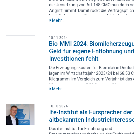
verhandelt.
die Umsetzung von Art.148 GMO nun doch no
Angriff nimmt. Damit rückt die Vertragspflich
Milchlieferungen näher, wenngleich der aktue
Mehr...
Entwurf noch deutlichen Änderungsbedarf au
um die gewünschten Ziele erreichen zu könn
Vorstandsvorsitzende der MEG Milch Board F
15.11.2024
Lenz ist Milchbauer in Sachsen-Anhalt und ke
Bio-MMI 2024: Biomilcherzeugu
Diskrepanz zwischen Erzeugungskosten und
Geld für eigene Entlohnung un
Milchauszahlungspreis aus eigener Erfahrung
konstante Unterdeckung der Erzeugungskost
Investitionen fehlt
wir bis auf wenige Ausnahmen feststellen, h
einem Ausbluten der Betriebe und zu zahlre
Die Erzeugungskosten für Biomilch in Deutsc
Betriebsaufgaben geführt. Alle bisher ange
lagen im Wirtschaftsjahr 2023/24 bei 68,53 C
– oder unterlassenen – Maßnahmen konnte
Kilogramm. Im Vergleich zum Vorjahr ist das 
nicht verhindern.“
Steigerung von nur 0,11 Cent pro Kilogramm,
Mehr...
der Bio-Milch Marker Index (Bio-MMI) bei ei
Stand von 107 bleibt. Die Kosten für Zukauff
und Energie sind nach dem Höchststand im
18.10.2024
Wirtschaftsjahr 2022/2023 wieder gesunken.
Ife-Institut als Fürsprecher der
gab im vergangenen Jahr eine deutliche Erh
altbekannten Industrieinteress
bei den Arbeitskosten der selbstständigen L
und ihrer mitarbeitenden Familienangehörige
Das ife-Institut für Ernährung und
der zugrundeliegende Einkommensansatz g