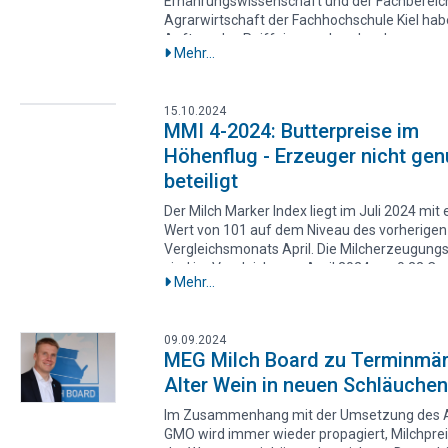
Ernährungswissenschaft und der Fachbereic
ist. Da die Erzeugerpreise für Biomilch im Ver
Agrarwirtschaft der Fachhochschule Kiel hab
zum Vorjahr um 8 Prozent von 60,36 Cent au
Auftrag des Raiffeisenverbandes das
Cent pro Kilogramm gesunken sind, hat sich 
Mehr...
Diskussionspapier „Analyse und Effekte von
Kostenunterdeckung von 12 auf 19 Prozent e
Milchliefervertragsänderungen bei Umsetzu
Im Wirtschaftsjahr 2023/2024 deckte der
Art. 148 der GMO in Deutschland“ erstellt.
Biomilchpreis nur noch 81 Prozent der
15.10.2024
Entsprechend industriefreundlich sind die
Milcherzeugungskosten.
MMI 4-2024: Butterpreise im
Ergebnisse.
Höhenflug - Erzeuger nicht ge
beteiligt
Der Milch Marker Index liegt im Juli 2024 mit
Wert von 101 auf dem Niveau des vorherigen
Vergleichsmonats April. Die Milcherzeugung
sind im Vergleich zum April 2024 um 0,22 Ce
Mehr...
46,52 Cent gestiegen. Der leichte Kostenansti
vor allem auf die höheren Düngemittelpreise
zurückzuführen. Da der Milchauszahlungspre
09.09.2024
gleichen Zeitraum jedoch deutlich stärker u
MEG Milch Board zu Terminmär
durchschnittlich 1,50 Cent je Kilogramm Milc
Alter Wein in neuen Schläuchen
46,29 Cent gestiegen ist, hat sich das wirtsch
Ergebnis der Milchviehbetriebe verbessert. B
Im Zusammenhang mit der Umsetzung des A
Preis-Kosten-Verhältnis von 0,99 wurde im Ju
GMO wird immer wieder propagiert, Milchpre
nahezu eine Deckung der Produktionskosten