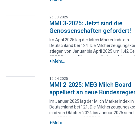
Trotz dieser Belastung führten moderate
Steigerungen bei den Milchauszahlungsprei
ersten Halbjahr bundesweit zu einer knappe
26.08.2025
Kostendeckung. Die Aufwendungen für Geb
MMI 3-2025: Jetzt sind die
und Maschinenunterhalt gingen zurück, wäh
Genossenschaften gefordert!
Betriebs-, Energie- und Futtermittelkosten we
anzogen.
Im April 2025 lag der Milch Marker Index in
Deutschland bei 124. Die Milcherzeugungsko
stiegen von Januar bis April 2025 um 1,42 Ce
57,20 Cent pro Kilogramm. Aufgrund des ger
Mehr...
Anstiegs der Milchauszahlungspreise werden
noch 93 Prozent der Erzeugungskosten
gedeckt.Besonders stark gestiegen sind die 
15.04.2025
für Betriebsmittel wie Saatgut, Dünger und
MMI 2-2025: MEG Milch Board
Pflanzenschutzmittel. Am stärksten betroff
appelliert an neue Bundesregie
die Region Süd.
Im Januar 2025 lag der Milch Marker Index in
Deutschland bei 121. Die Milcherzeugungsko
sind von Oktober 2024 bis Januar 2025 sehr l
von 55,58 Cent auf 55,78 Cent pro Kilogram
Mehr...
gestiegen. Da aber der Auszahlungspreis im
Bundesdurchschnitt um ganze 1,68 Cent ges