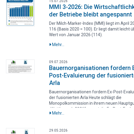
15.07.2026
MMI 3-2026: Die Wirtschaftlichk
der Betriebe bleibt angespannt
Der Milch-Marker-Index (MMI) liegt im April 2
116 (Basis 2020 = 100). Er liegt damit leicht
Wert von Januar 2026 (114).
Mehr...
09.07.2026
Bauernorganisationen fordern 
Post-Evaluierung der fusionier
Arla
Bauernorganisationen fordern Ex-Post-Evalu
der fusionierten Arla Heute schlägt die
Monopolkommission in ihrem neuen Hauptg
„Wettbewerb 2026“ erneut die Ex-Post-Evalua
Mehr...
Fusionen vor. Die Arbeitsgemeinschaft bäuer
Landwirtschaft und MEG Milch Board fordern
Evaluierung für die Fusion der neuen Arla (e
29.05.2026
DMK Group und Arla Foods), die seit 1. Juni 2