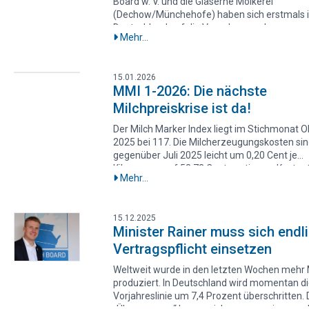
Board w. V. und die Gläserne Molkerei
gestaltet werden.
(Dechow/Münchehofe) haben sich erstmals 
Deutschland auf die Verankerung der
Mehr...
Erzeugungskosten für Biomilch in einem
Milchkaufvertrag geeinigt.Das Geschäftsfeld
Biomilch Nord-Ost bündelt rund 23 Millionen
15.01.2026
Kilogramm Milch von 27 Erzeugerbetrieben 
MMI 1-2026: Die nächste
beliefert die Gläserne Molkerei. Seit Gründun
Milchpreiskrise ist da!
Liefergruppe vor rund zwölf Monaten haben
kontinuierlich Gespräche stattgefunden, in d
Der Milch Marker Index liegt im Stichmonat 
Vereinbarung gemeinsam entwickelt wurde. 
2025 bei 117. Die Milcherzeugungskosten si
einem festen Anteil am Auszahlungspreis wi
gegenüber Juli 2025 leicht um 0,20 Cent je
tatsächliche Kosten- und Erlössituation abgeb
Kilogramm auf 53,73 Cent gestiegen. Kostent
Damit werden die wirtschaftlichen
Mehr...
waren erneut höhere Aufwendungen für die
Rahmenbedingungen auf den Höfen berücksi
Unterhaltung von Gebäuden und Maschinen;
entlastend wirkte dagegen der Rückgang der
15.12.2025
Futterkosten.Trotz des nur moderaten
Minister Rainer muss sich endli
Kostenanstiegs hat sich die Lage spürbar ver
Vertragspflicht einsetzen
7 Prozent der Erzeugungskosten konnten ni
gedeckt werden, weil die Auszahlungspreise
Weltweit wurde in den letzten Wochen mehr 
selben Zeitraum deutlich um 3,43 Cent auf 4
produziert. In Deutschland wird momentan d
Cent je Kilogramm fielen. Damit rutscht die
Vorjahreslinie um 7,4 Prozent überschritten. 
Milcherzeugung insgesamt wieder in die