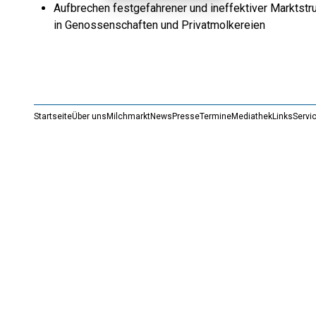
Aufbrechen festgefahrener und ineffektiver Marktstr
in Genossenschaften und Privatmolkereien
Startseite
Über uns
Milchmarkt
News
Presse
Termine
Mediathek
Links
Servi