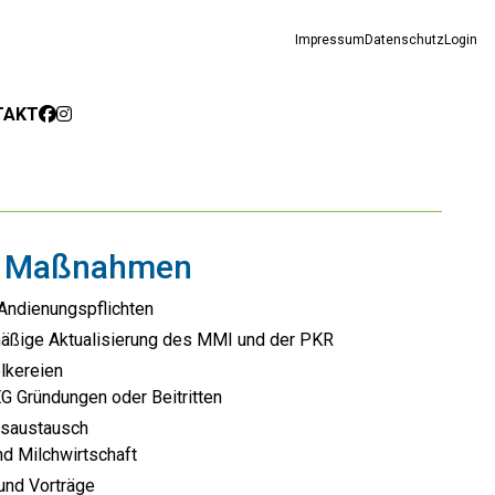
Impressum
Datenschutz
Login
TAKT
re Maßnahmen
 Andienungspflichten
mäßige Aktualisierung des MMI und der PKR
lkereien
G Gründungen oder Beitritten
nsaustausch
nd Milchwirtschaft
und Vorträge