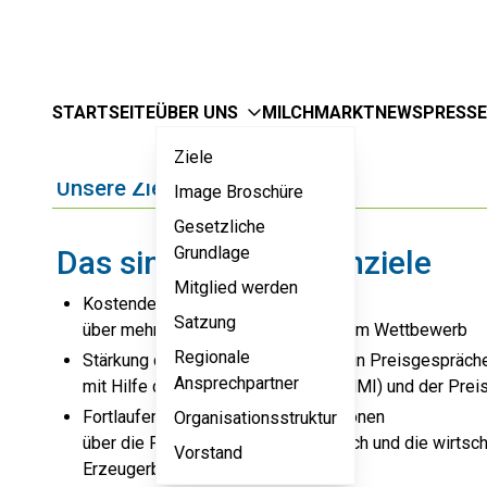
STARTSEITE
ÜBER UNS
MILCHMARKT
NEWS
PRESSE
Ziele
Unsere Ziele
Image Broschüre
Gesetzliche
Grundlage
Das sind unsere Kernziele
Mitglied werden
Kostendeckende Milchpreise
Satzung
über mehr Teilnahme der Erzeuger am Wettbewerb
Regionale
Stärkung der Verhandlungsposition in Preisgespräc
Ansprechpartner
mit Hilfe des Milch Marker Index (MMI) und der Prei
Fortlaufende und aktuelle Informationen
Organisationsstruktur
über die Produktionskosten der Milch und die wirtscha
Vorstand
Erzeugerbetriebe