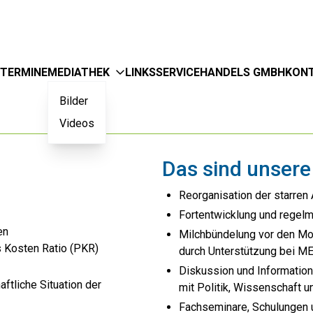
TERMINE
MEDIATHEK
LINKS
SERVICE
HANDELS GMBH
KON
Bilder
Videos
Das sind unse
Reorganisation der starren
Fortentwicklung und regel
hen
Milchbündelung vor den Mo
s Kosten Ratio (PKR)
durch Unterstützung bei ME
Diskussion und Informatio
ftliche Situation der
mit Politik, Wissenschaft u
Fachseminare, Schulungen 