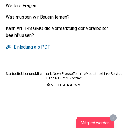
Weitere Fragen:
Was müssen wir Bauern lernen?
Kann Art. 148 GMO die Vermarktung der Verarbeiter
beeinflussen?
Einladung als PDF
Startseite
Über uns
Milchmarkt
News
Presse
Termine
Mediathek
Links
Service
Handels GmbH
Kontakt
© MILCH BOARD W.V.
×
Mitglied werden