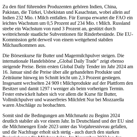
Zu den fünf führenden Produzenten gehören Indien, China,
Pakistan, die Türkei, Usbekistan und Kasachstan, wobei allein auf
Indien 232 Mio. t Milch entfallen. Für Europa erwartet die FAO ein
leichtes Wachstum um 0,5 Prozent auf 234 Mio. t Milch. Russland
strebe ein Wachstum von rund 3 Prozent an, gestützt durch
weitreichende staatliche Subventionen für Rinderbestände. Die EU-
Kommission geht derweil von einem weitgehend stabilen
Milchaufkommen aus.
Die Börsenkurse für Butter und Magermilchpulver steigen. Die
internationale Handelsbörse „Global Daily Trade" zeigt ebenso
steigende Preise. Beim ersten Global Daily Tender im Jahr 2024 am
16. Januar sind die Preise über alle gehandelten Produkte und
Zeiträume hinweg im Schnitt leicht um 2,3 Prozent gestiegen.
Insgesamt wechselten 24 909 t Milchprodukte auf der Plattform den
Besitzer und damit 1297 t weniger als beim vorherigen Termin.
Fester entwickelt haben sich vor allem die Kurse für Butter,
Vollmilchpulver und wasserfreies Milchfett Nur bei Mozzarella
waren Abschläge zu beobachten.
Somit sind die Bedingungen am Milchmarkt zu Beginn 2024
deutlich stabiler als vor einem Jahr. In Deutschland und der EU sind
die Milchmengen Ende 2023 unter das Vorjahresniveau gefallen,
und die Nachfrage erholt sich stetig - auch durch den starken