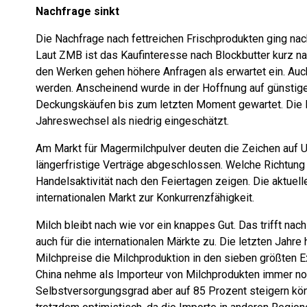
Nachfrage sinkt
Die Nachfrage nach fettreichen Frischprodukten ging na
Laut ZMB ist das Kaufinteresse nach Blockbutter kurz 
den Werken gehen höhere Anfragen als erwartet ein. Au
werden. Anscheinend wurde in der Hoffnung auf günstige
Deckungskäufen bis zum letzten Moment gewartet. Die 
Jahreswechsel als niedrig eingeschätzt.
Am Markt für Magermilchpulver deuten die Zeichen auf Un
längerfristige Verträge abgeschlossen. Welche Richtun
Handelsaktivität nach den Feiertagen zeigen. Die aktuel
internationalen Markt zur Konkurrenzfähigkeit.
Milch bleibt nach wie vor ein knappes Gut. Das trifft n
auch für die internationalen Märkte zu. Die letzten Jahre
Milchpreise die Milchproduktion in den sieben größten Ex
China nehme als Importeur von Milchprodukten immer noc
Selbstversorgungsgrad aber auf 85 Prozent steigern kö